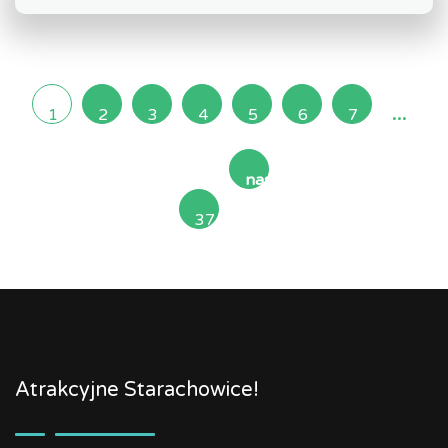
...
1
2
3
4
5
6
7
następna
37
»
Atrakcyjne Starachowice!