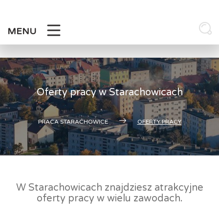
Skip
to
content
MENU
Oferty pracy w Starachowicach
PRACA STARACHOWICE
OFERTY PRACY
W Starachowicach znajdziesz atrakcyjne
oferty pracy w wielu zawodach.