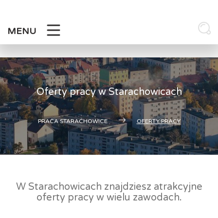
Skip
to
content
MENU
Oferty pracy w Starachowicach
PRACA STARACHOWICE
OFERTY PRACY
W Starachowicach znajdziesz atrakcyjne
oferty pracy w wielu zawodach.