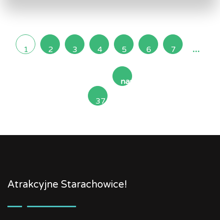
...
1
2
3
4
5
6
7
następna
37
»
Atrakcyjne Starachowice!