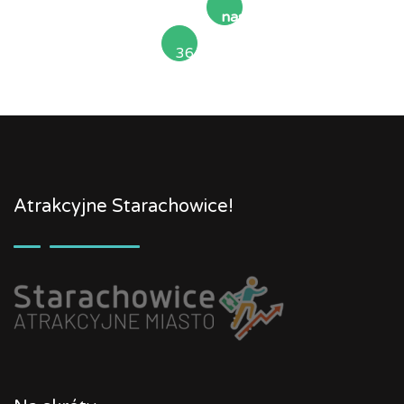
następna
36
»
Atrakcyjne Starachowice!