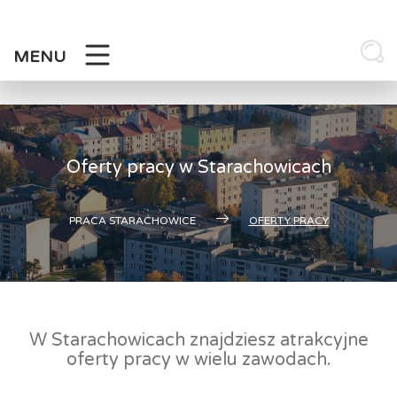
Skip
to
content
MENU
Oferty pracy w Starachowicach
PRACA STARACHOWICE
OFERTY PRACY
W Starachowicach znajdziesz atrakcyjne
oferty pracy w wielu zawodach.