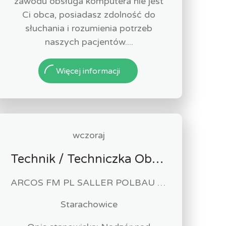
zawodu obsługa komputera nie jest
Ci obca, posiadasz zdolność do
słuchania i rozumienia potrzeb
naszych pacjentów....
Więcej informacji
wczoraj
Technik / Techniczka Obsługi Budynku
ARCOS FM PL SALLER POLBAU Sp. z o.o. Sp. K
Starachowice