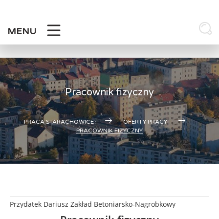
Skip
to
content
MENU
Pracownik fizyczny
PRACA STARACHOWICE
OFERTY PRACY
PRACOWNIK FIZYCZNY
Przydatek Dariusz Zakład Betoniarsko-Nagrobkowy