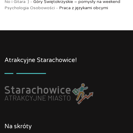
No i Gitara :)
-
Góry Świętokrzyskie – pomysły na weekend
Psychologia Osobowości
-
Praca z językami obcymi
Atrakcyjne Starachowice!
Na skróty