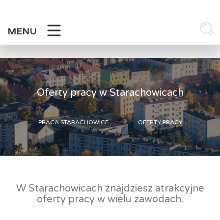
Skip
to
content
MENU
Oferty pracy w Starachowicach
PRACA STARACHOWICE
OFERTY PRACY
W Starachowicach znajdziesz atrakcyjne
oferty pracy w wielu zawodach.