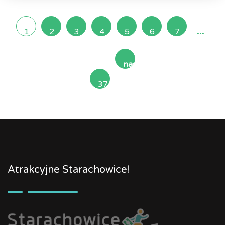
...
1
2
3
4
5
6
7
następna
37
»
Atrakcyjne Starachowice!