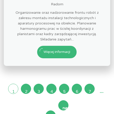
Radom
Organizowanie oraz nadzorowanie frontu robót z
zakresu montażu instalacji technologicznych i
aparatury procesowej na obiekcie. Planowanie
harmonogramu prac w ścisłej koordynacji z
planistami oraz kadry zarządzającej inwestycją.
Składanie zapytań...
Więcej informacji
...
1
2
3
4
5
6
7
następna