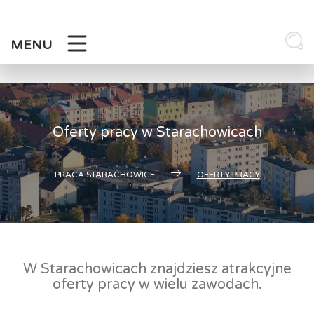
Skip
to
content
MENU
Oferty pracy w Starachowicach
PRACA STARACHOWICE
OFERTY PRACY
W Starachowicach znajdziesz atrakcyjne
oferty pracy w wielu zawodach.