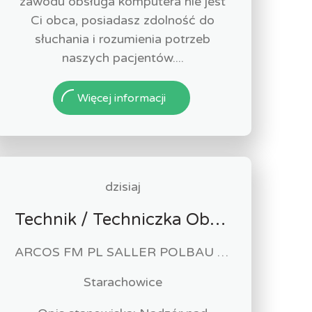
zawodu obsługa komputera nie jest
Ci obca, posiadasz zdolność do
słuchania i rozumienia potrzeb
naszych pacjentów....
Więcej informacji
dzisiaj
Technik / Techniczka Obsługi Budynku
ARCOS FM PL SALLER POLBAU Sp. z o.o. Sp. K
Starachowice