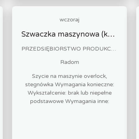
wczoraj
Szwaczka maszynowa (k/m)
PRZEDSIĘBIORSTWO PRODUKCYJNO HANDLOWO USŁUGOWE "ZUZIA" Paweł Biliński
Radom
Szycie na maszynie overlock,
stegnówka Wymagania konieczne:
Wykształcenie: brak lub niepełne
podstawowe Wymagania inne: