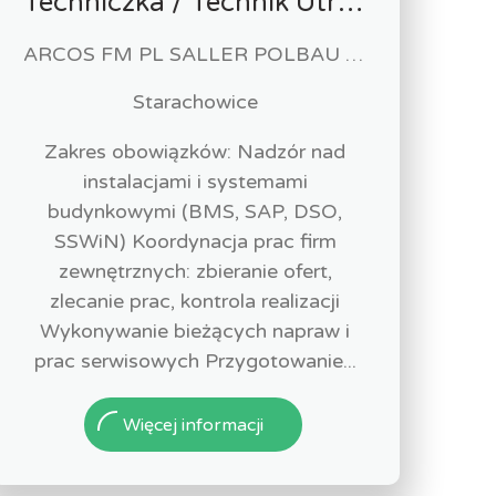
Techniczka / Technik Utrzymania Obiektu
ARCOS FM PL SALLER POLBAU Sp. z o.o. Sp. K
Starachowice
Zakres obowiązków: Nadzór nad
instalacjami i systemami
budynkowymi (BMS, SAP, DSO,
SSWiN) Koordynacja prac firm
zewnętrznych: zbieranie ofert,
zlecanie prac, kontrola realizacji
Wykonywanie bieżących napraw i
prac serwisowych Przygotowanie...
Więcej informacji