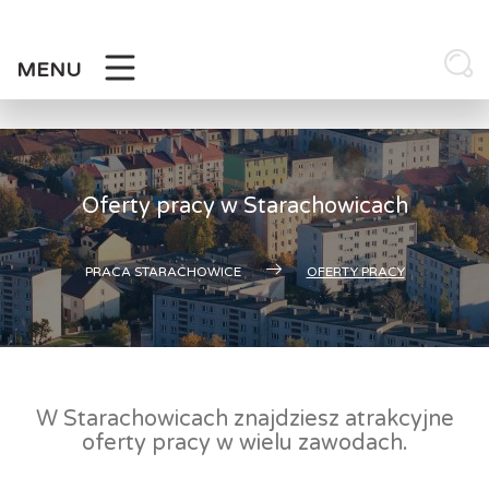
Skip
to
content
MENU
Oferty pracy w Starachowicach
PRACA STARACHOWICE
OFERTY PRACY
W Starachowicach znajdziesz atrakcyjne
oferty pracy w wielu zawodach.