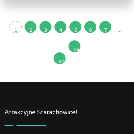
...
1
2
3
4
5
6
7
następna
37
»
Atrakcyjne Starachowice!