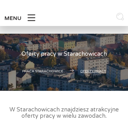
Skip
to
content
MENU
Oferty pracy w Starachowicach
PRACA STARACHOWICE
OFERTY PRACY
W Starachowicach znajdziesz atrakcyjne
oferty pracy w wielu zawodach.