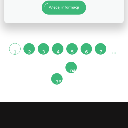
Więcej informacji
...
1
2
3
4
5
6
7
następna
36
»