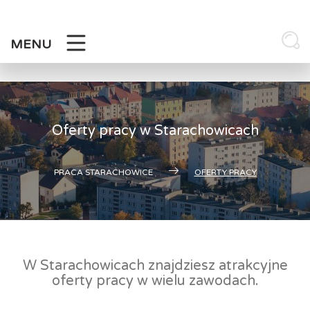
Skip
to
content
MENU
Oferty pracy w Starachowicach
PRACA STARACHOWICE
OFERTY PRACY
W Starachowicach znajdziesz atrakcyjne
oferty pracy w wielu zawodach.