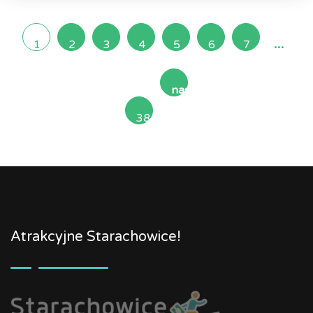
...
1
2
3
4
5
6
7
następna
38
»
Atrakcyjne Starachowice!