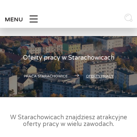
Skip
to
content
MENU
Oferty pracy w Starachowicach
PRACA STARACHOWICE
OFERTY PRACY
W Starachowicach znajdziesz atrakcyjne
oferty pracy w wielu zawodach.