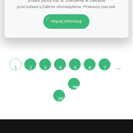
prawo jazdy kat B. Szkolenie w zakresie
pracodawcy.Zakres obowiązków; Przewóz paczek.
Więcej informacji
...
1
2
3
4
5
6
7
następna
36
»