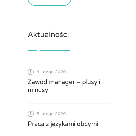
Aktualności
4 lutego 2020
Zawód manager – plusy i
minusy
5 lutego 2020
Praca z językami obcymi