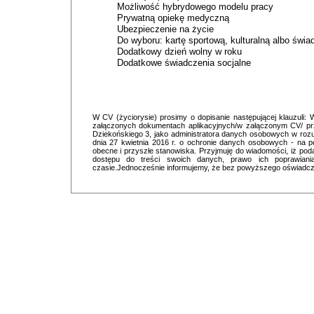
Możliwość hybrydowego modelu pracy
Prywatną opiekę medyczną
Ubezpieczenie na życie
Do wyboru: kartę sportową, kulturalną albo świa
Dodatkowy dzień wolny w roku
Dodatkowe świadczenia socjalne
W CV (życiorysie) prosimy o dopisanie następującej klauzul
załączonych dokumentach aplikacyjnych/w załączonym CV/ prz
Dziekońskiego 3, jako administratora danych osobowych w roz
dnia 27 kwietnia 2016 r. o ochronie danych osobowych - na p
obecne i przyszłe stanowiska. Przyjmuję do wiadomości, iż p
dostępu do treści swoich danych, prawo ich poprawiani
czasie.Jednocześnie informujemy, że bez powyższego oświadczen