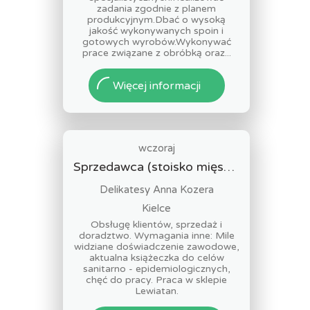
zadania zgodnie z planem
produkcyjnym.Dbać o wysoką
jakość wykonywanych spoin i
gotowych wyrobów.Wykonywać
prace związane z obróbką oraz...
Więcej informacji
wczoraj
Sprzedawca (stoisko mięsno- wędliniarskie) (k/m)
Delikatesy Anna Kozera
Kielce
Obsługę klientów, sprzedaż i
doradztwo. Wymagania inne: Mile
widziane doświadczenie zawodowe,
aktualna książeczka do celów
sanitarno - epidemiologicznych,
chęć do pracy. Praca w sklepie
Lewiatan.