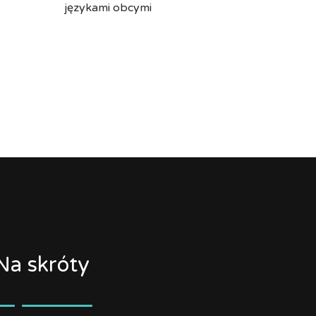
językami obcymi
Na skróty