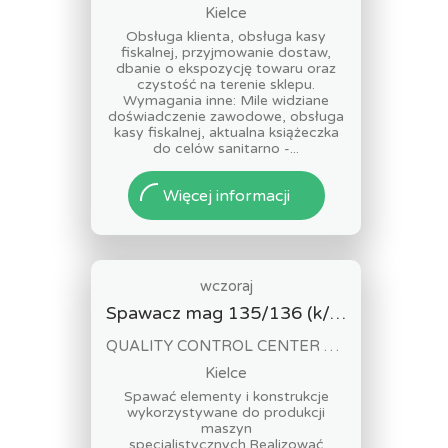
Kielce
Obsługa klienta, obsługa kasy
fiskalnej, przyjmowanie dostaw,
dbanie o ekspozycję towaru oraz
czystość na terenie sklepu.
Wymagania inne: Mile widziane
doświadczenie zawodowe, obsługa
kasy fiskalnej, aktualna książeczka
do celów sanitarno -...
Więcej informacji
wczoraj
Spawacz mag 135/136 (k/m)
QUALITY CONTROL CENTER SPÓŁKA Z OGRANICZONĄ ODPOWIEDZIALNOŚCIĄ
Kielce
Spawać elementy i konstrukcje
wykorzystywane do produkcji
maszyn
specjalistycznych.Realizować