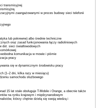
ci transmisyjnej
ansmisyjną
izacyjnymi zaangażowanymi w proces budowy sieci telefonii
cyjnego
tyka lub pokrewne) albo średnie techniczne
cznych oraz zasad funkcjonowania łączy radioliniowych
 dot. sieci światłowodowych
i komórkowej
 swobodna komunikacja w mowie i piśmie
zacja pracy
jdywania się w dynamicznym środowisku pracy
 (1–2 dni, kilka razy w miesiącu)
adzeniu samochodu służbowego
onad 15 lat stale obsługuje T-Mobile i Orange, a obecnie także
lientów na rynku krajowym i międzynarodowym
listów, którzy chętnie dzielą się swoją wiedzą i