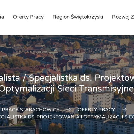
na
Oferty Pracy
Region Świętokrzyski
Rozwój 
lista / Specjalistka ds. Projekto
Optymalizacji Sieci Transmisyjne
PRACA STARACHOWICE
OFERTY PRACY
PECJALISTKA DS. PROJEKTOWANIA I OPTYMALIZACJI SIE