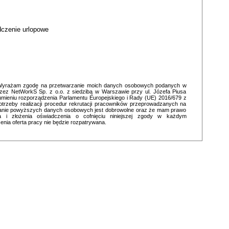
dczenie urlopowe
i: Wyrażam zgodę na przetwarzanie moich danych osobowych podanych w
ez NetWorkS Sp. z o.o. z siedzibą w Warszawie przy ul. Józefa Piusa
umieniu rozporządzenia Parlamentu Europejskiego i Rady (UE) 2016/679 z
otrzeby realizacji procedur rekrutacji pracowników przeprowadzanych na
odanie powyższych danych osobowych jest dobrowolne oraz że mam prawo
a i złożenia oświadczenia o cofnięciu niniejszej zgody w każdym
ia oferta pracy nie będzie rozpatrywana.