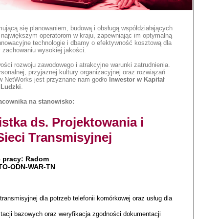
mującą się planowaniem, budową i obsługą współdziałających
i największym operatorom w kraju, zapewniając im optymalną
nowacyjne technologie i dbamy o efektywność kosztową dla
 zachowaniu wysokiej jakości.
ci rozwoju zawodowego i atrakcyjne warunki zatrudnienia.
sonalnej, przyjaznej kultury organizacyjnej oraz rozwiązań
 w NetWorks jest przyznane nam godło
Inwestor w Kapitał
Ludzki
.
cownika na stanowisko:
listka ds. Projektowania i
Sieci Transmisyjnej
e pracy: Radom
 CTO-ODN-WAR-TN
 transmisyjnej dla potrzeb telefonii komórkowej oraz usług dla
stacji bazowych oraz weryfikacja zgodności dokumentacji