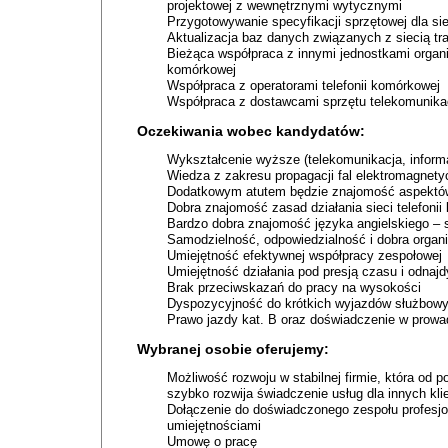
projektowej z wewnętrznymi wytycznymi
Przygotowywanie specyfikacji sprzętowej dla sie
Aktualizacja baz danych związanych z siecią tr
Bieżąca współpraca z innymi jednostkami organ
komórkowej
Współpraca z operatorami telefonii komórkowej
Współpraca z dostawcami sprzętu telekomunika
Oczekiwania wobec kandydatów:
Wykształcenie wyższe (telekomunikacja, informa
Wiedza z zakresu propagacji fal elektromagnety
Dodatkowym atutem będzie znajomość aspektów
Dobra znajomość zasad działania sieci telefoni
Bardzo dobra znajomość języka angielskiego –
Samodzielność, odpowiedzialność i dobra organi
Umiejętność efektywnej współpracy zespołowej
Umiejętność działania pod presją czasu i odna
Brak przeciwskazań do pracy na wysokości
Dyspozycyjność do krótkich wyjazdów służbowych
Prawo jazdy kat. B oraz doświadczenie w prow
Wybranej osobie oferujemy:
Możliwość rozwoju w stabilnej firmie, która od p
szybko rozwija świadczenie usług dla innych k
Dołączenie do doświadczonego zespołu profesjona
umiejętnościami
Umowę o pracę