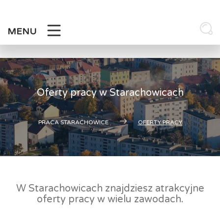
Skip
to
content
MENU
Oferty pracy w Starachowicach
PRACA STARACHOWICE
OFERTY PRACY
W Starachowicach znajdziesz atrakcyjne
oferty pracy w wielu zawodach.