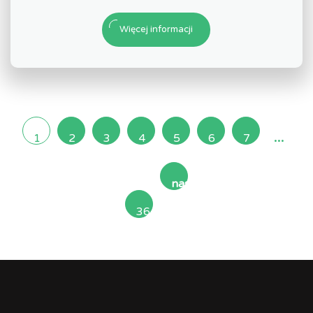
Więcej informacji
...
1
2
3
4
5
6
7
następna
36
»