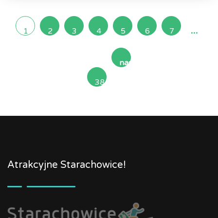
...
1
2
3
4
5
6
7
następna
38
»
Atrakcyjne Starachowice!