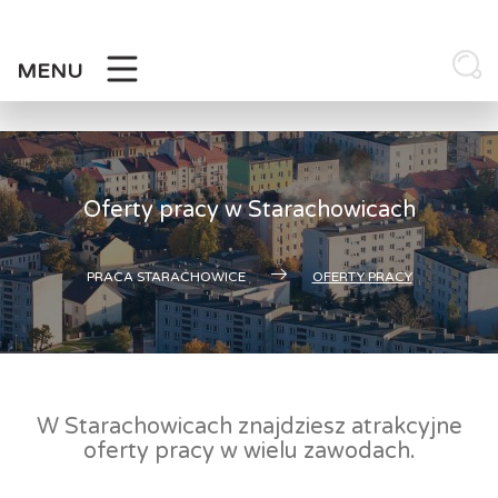
Skip
to
content
MENU
Oferty pracy w Starachowicach
PRACA STARACHOWICE
OFERTY PRACY
W Starachowicach znajdziesz atrakcyjne
oferty pracy w wielu zawodach.