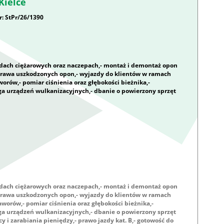
Kielce
: StPr/26/1390
dach ciężarowych oraz naczepach,- montaż i demontaż opon
prawa uszkodzonych opon,- wyjazdy do klientów w ramach
worów,- pomiar ciśnienia oraz głębokości bieżnika,-
ga urządzeń wulkanizacyjnych,- dbanie o powierzony sprzęt
dach ciężarowych oraz naczepach,- montaż i demontaż opon
prawa uszkodzonych opon,- wyjazdy do klientów w ramach
zaworów,- pomiar ciśnienia oraz głębokości bieżnika,-
ga urządzeń wulkanizacyjnych,- dbanie o powierzony sprzęt
i zarabiania pieniędzy,- prawo jazdy kat. B,- gotowość do