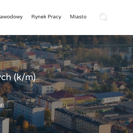
Zawodowy
Rynek Pracy
Miasto
ych (k/m)
M)