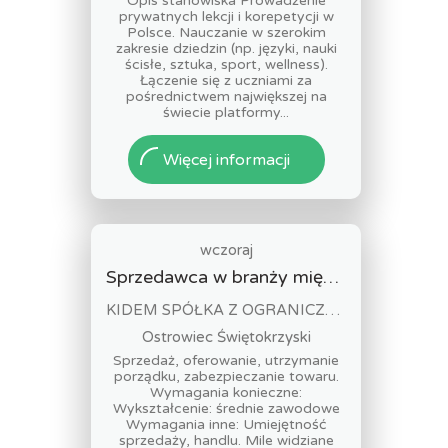
Opis stanowiska Prowadzenie
prywatnych lekcji i korepetycji w
Polsce. Nauczanie w szerokim
zakresie dziedzin (np. języki, nauki
ścisłe, sztuka, sport, wellness).
Łączenie się z uczniami za
pośrednictwem największej na
świecie platformy...
Więcej informacji
wczoraj
Sprzedawca w branży mięsnej
KIDEM SPÓŁKA Z OGRANICZONĄ ODPOWIEDZIALNOŚCIĄ
Ostrowiec Świętokrzyski
Sprzedaż, oferowanie, utrzymanie
porządku, zabezpieczanie towaru.
Wymagania konieczne:
Wykształcenie: średnie zawodowe
Wymagania inne: Umiejętność
sprzedaży, handlu. Mile widziane