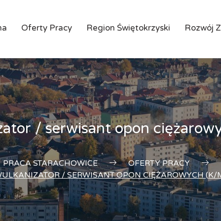
na
Oferty Pracy
Region Świętokrzyski
Rozwój 
ator / serwisant opon ciężarow
PRACA STARACHOWICE
OFERTY PRACY
ULKANIZATOR / SERWISANT OPON CIĘŻAROWYCH (K/