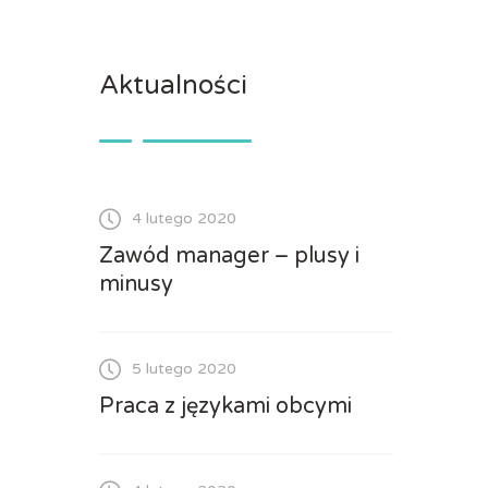
Aktualności
4 lutego 2020
Zawód manager – plusy i
minusy
5 lutego 2020
Praca z językami obcymi