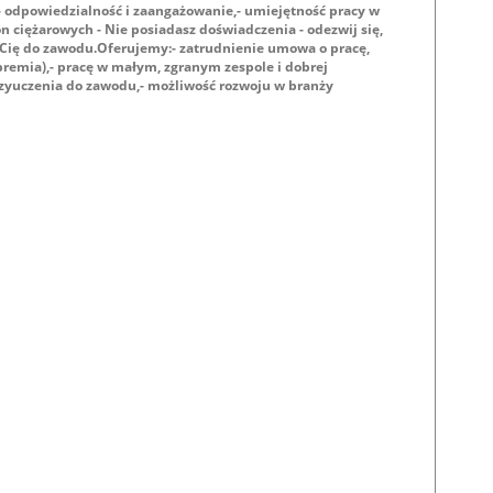
,- odpowiedzialność i zaangażowanie,- umiejętność pracy w
 ciężarowych - Nie posiadasz doświadczenia - odezwij się,
Cię do zawodu.Oferujemy:- zatrudnienie umowa o pracę,
premia),- pracę w małym, zgranym zespole i dobrej
rzyuczenia do zawodu,- możliwość rozwoju w branży