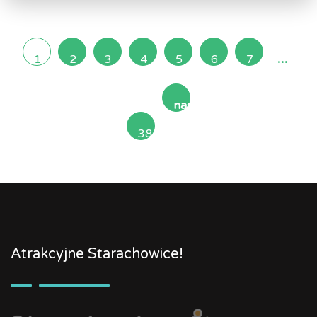
...
1
2
3
4
5
6
7
następna
38
»
Atrakcyjne Starachowice!