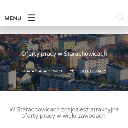
Skip
to
content
MENU
Oferty pracy w Starachowicach
PRACA STARACHOWICE
OFERTY PRACY
W Starachowicach znajdziesz atrakcyjne
oferty pracy w wielu zawodach.