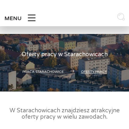
Skip
to
content
MENU
Oferty pracy w Starachowicach
PRACA STARACHOWICE
OFERTY PRACY
W Starachowicach znajdziesz atrakcyjne
oferty pracy w wielu zawodach.