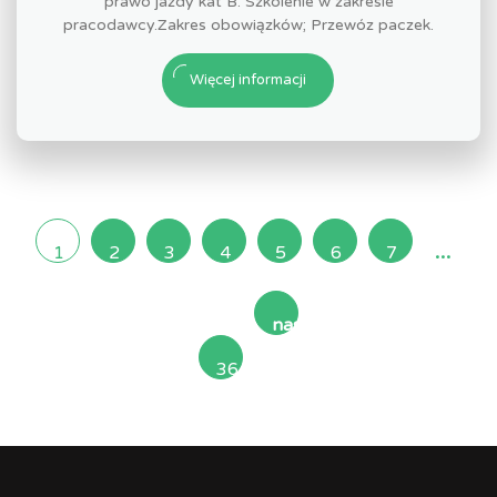
prawo jazdy kat B. Szkolenie w zakresie
pracodawcy.Zakres obowiązków; Przewóz paczek.
Więcej informacji
...
1
2
3
4
5
6
7
następna
36
»