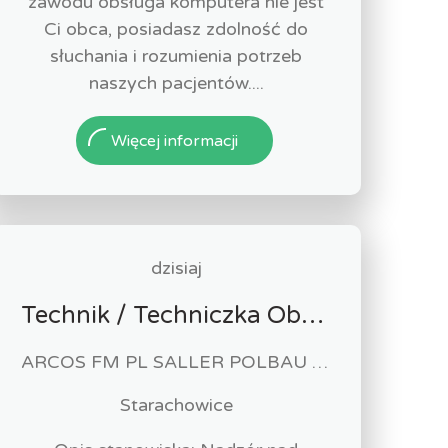
zawodu obsługa komputera nie jest
Ci obca, posiadasz zdolność do
słuchania i rozumienia potrzeb
naszych pacjentów....
Więcej informacji
dzisiaj
Technik / Techniczka Obsługi Budynku
ARCOS FM PL SALLER POLBAU Sp. z o.o. Sp. K
Starachowice