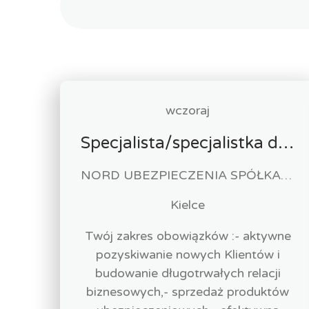
wczoraj
Specjalista/specjalistka ds. sprzedaży ubezpieczeń (k,m)
NORD UBEZPIECZENIA SPÓŁKA Z OGRANICZONĄ ODPOWIEDZIALNOŚCIĄ
Kielce
Twój zakres obowiązków :- aktywne
pozyskiwanie nowych Klientów i
budowanie długotrwałych relacji
biznesowych,- sprzedaż produktów