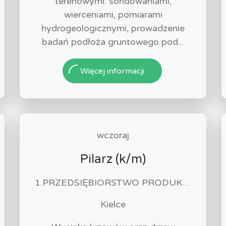
terenowymi: sondowaniami,
wierceniami, pomiarami
hydrogeologicznymi, prowadzenie
badań podłoża gruntowego pod...
Więcej informacji
wczoraj
Pilarz (k/m)
1.PRZEDSIĘBIORSTWO PRODUKCYJNO-HANDLOWO-USŁUGOWE EUROPLUS JÓZEF MROZOWSKI 2.KAWIARNIA SANTANA JÓZEF MROZOWSKI
Kielce