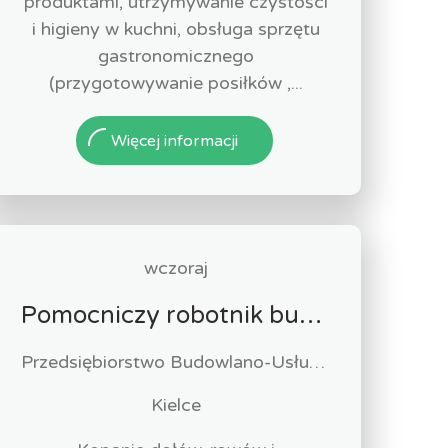
produktami, utrzymywanie czystości
i higieny w kuchni, obsługa sprzętu
gastronomicznego
(przygotowywanie posiłków ,...
Więcej informacji
wczoraj
Pomocniczy robotnik budowlany (k/m)
Przedsiębiorstwo Budowlano-Usługowe "Hema" Mariusz Klimek
Kielce