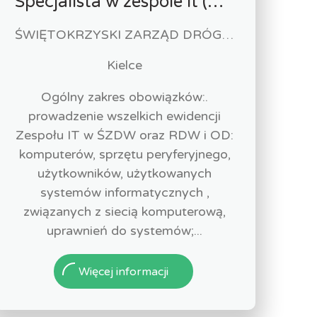
Specjalista w zespole it (m/k)
ŚWIĘTOKRZYSKI ZARZĄD DRÓG WOJEWÓDZKICH
Kielce
Ogólny zakres obowiązków:.
prowadzenie wszelkich ewidencji
Zespołu IT w ŚZDW oraz RDW i OD:
komputerów, sprzętu peryferyjnego,
użytkowników, użytkowanych
systemów informatycznych ,
związanych z siecią komputerową,
uprawnień do systemów;...
Więcej informacji